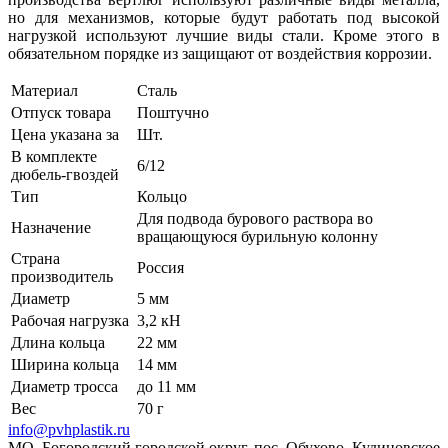
но для механизмов, которые будут работать под высокой
нагрузкой используют лучшие виды стали. Кроме этого в
обязательном порядке из защищают от воздействия коррозии.
Материал
Сталь
Отпуск товара
Поштучно
Цена указана за
Шт.
В комплекте
6/12
дюбель-гвоздей
Тип
Кольцо
Для подвода бурового раствора во
Назначение
вращающуюся бурильную колонну
Страна
Россия
производитель
Диаметр
5 мм
Рабочая нагрузка
3,2 кН
Длина кольца
22 мм
Ширина кольца
14 мм
Диаметр тросса
до 11 мм
Вес
70 г
info@pvhplastik.ru
МО, Богородский городской округ, пос. Обухово, Кудиновское