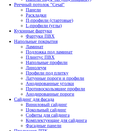
Реечный потолок "Cesal"
Панели
Раскладки
П-профили (стартовые)
L-профили (углы)
Кухонные фартуки
Фартуки ПВХ
Напольные покрытия
Ламинат
Подложка под ламинат
Плинтус ПВХ
Напольные профили
Линолеум
Профили под плитку
Латунные пороги и профили
Анодированные уголки
Противоскользящие профили
Анодированные пороги
Сайдинг для фасада
Виниловый сайдинг
Цокольный сайдинг
Софиты для сайдинга
Комплектующие для сайдинга
Фасадные панели
Продукция ДПК