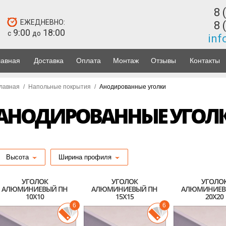
8 
ЕЖЕДНЕВНО:
8 
9:00
18:00
с
до
inf
лавная
Доставка
Оплата
Монтаж
Отзывы
Контакты
лавная
/
Напольные покрытия
/
Анодированные уголки
АНОДИРОВАННЫЕ УГОЛ
Высота
Ширина профиля
УГОЛОК
УГОЛОК
УГОЛО
АЛЮМИНИЕВЫЙ ПН
АЛЮМИНИЕВЫЙ ПН
АЛЮМИНИЕВ
10Х10
15Х15
20Х20
6
6