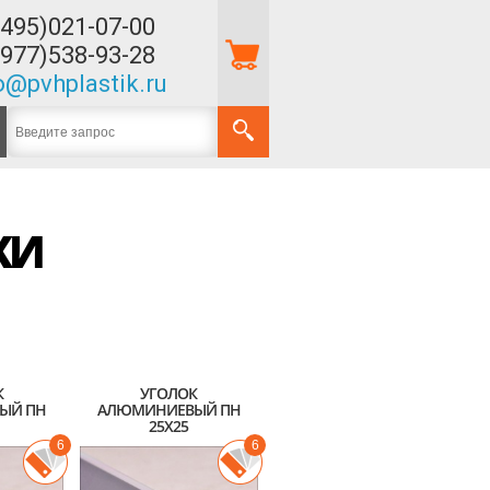
(495)021-07-00
(977)538-93-28
o@pvhplastik.ru
КИ
К
УГОЛОК
ЫЙ ПН
АЛЮМИНИЕВЫЙ ПН
25Х25
6
6