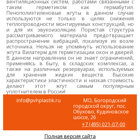
вентиляционных систем, работами связанными с
таким герметиком как гермабутил.
Пенополиэтиленовые жгуты в данном случае
используются не только в целях снижения
теплопроводности монтируемых конструкций, но
и для их звукоизоляции. Пористая структура
рассматриваемого материала предотвращает
распространение вибраций, локализуя их возле
источника. Нельзя не упомянуть использование
жгута Вилатерм для герметизации окон и дверей.
В данном направлении он не знает ограничений,
применяясь в быту, в складских комплексах, а
также на различных резервуарах, используемых
для хранения жидких веществ. Высокие
характеристики эластичности и низкая стоимость
делают этот жгут самым популярным
уплотнителем в России!
info@pvhplastik.ru
МО, Богородский
городской округ, пос.
Обухово, Кудиновское
шоссе, 26
+7 (495) 021-07-00
Полная версия сайта