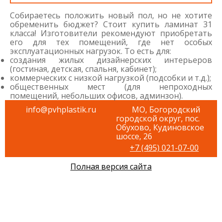
Собираетесь положить новый пол, но не хотите
обременить бюджет? Стоит купить ламинат 31
класса! Изготовители рекомендуют приобретать
его для тех помещений, где нет особых
эксплуатационных нагрузок. То есть для:
создания жилых дизайнерских интерьеров
(гостиная, детская, спальня, кабинет);
коммерческих с низкой нагрузкой (подсобки и т.д.);
общественных мест (для непроходных
помещений, небольших офисов, админзон).
info@pvhplastik.ru
МО, Богородский
городской округ, пос.
Обухово, Кудиновское
шоссе, 26
+7 (495) 021-07-00
Полная версия сайта