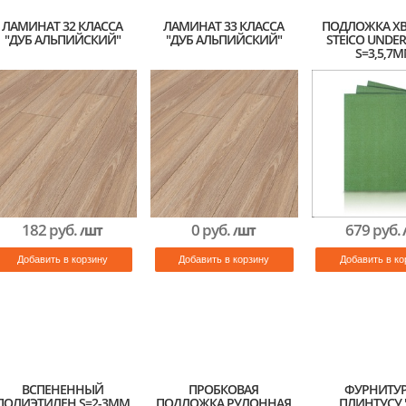
ЛАМИНАТ 32 КЛАССА
ЛАМИНАТ 33 КЛАССА
ПОДЛОЖКА Х
"ДУБ АЛЬПИЙСКИЙ"
"ДУБ АЛЬПИЙСКИЙ"
STEICO UNDE
S=3,5,7
182 руб.
0 руб.
679 руб.
/ШТ
/ШТ
Добавить в корзину
Добавить в корзину
Добавить в ко
ВСПЕНЕННЫЙ
ПРОБКОВАЯ
ФУРНИТУР
ПОЛИЭТИЛЕН S=2-3ММ
ПОДЛОЖКА РУЛОННАЯ
ПЛИНТУСУ 