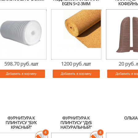
EGEN S=2-3ММ
КОФЕЙНЫ
598.70 руб.
1200 руб.
20 руб.
/ШТ
/ШТ
/
Добавить в корзину
Добавить в корзину
Добавить в ко
ФУРНИТУРА К
ФУРНИТУРА К
ОЛЬХА
ПЛИНТУСУ "БУК
ПЛИНТУСУ "ДУБ
КРАСНЫЙ"
НАТУРАЛЬНЫЙ"
4
4