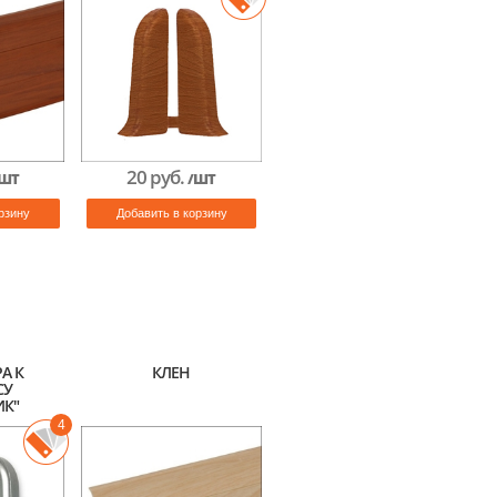
20 руб.
ШТ
/ШТ
рзину
Добавить в корзину
А К
КЛЕН
СУ
ИК"
4