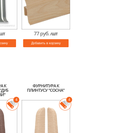
77 руб.
ШТ
/ШТ
рзину
Добавить в корзину
А К
ФУРНИТУРА К
"ДУБ
ПЛИНТУСУ "СОСНА"
Й"
4
4