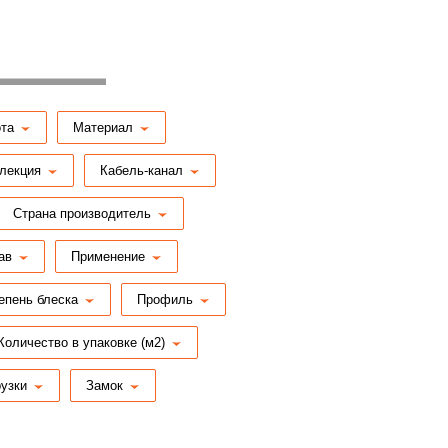
та
Материал
лекция
Кабель-канал
Страна производитель
ав
Применение
епень блеска
Профиль
Количество в упаковке (м2)
рузки
Замок