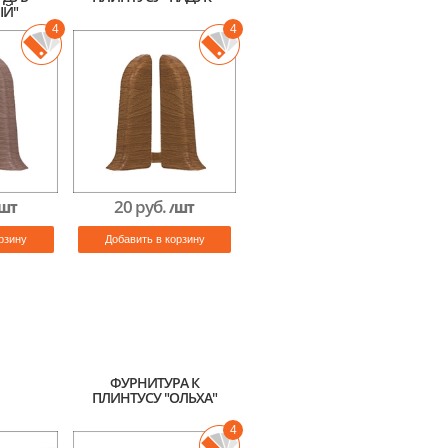
Й"
4
4
20 руб.
ШТ
/ШТ
рзину
Добавить в корзину
ФУРНИТУРА К
ПЛИНТУСУ "ОЛЬХА"
4