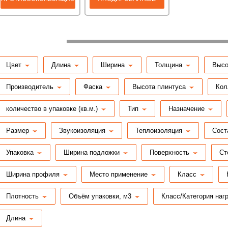
ПРОФИЛИ
ПОРОГИ
Цвет
Длина
Ширина
Толщина
Высо
Производитель
Фаска
Высота плинтуса
Кол
количество в упаковке (кв.м.)
Тип
Назначение
Размер
Звукоизоляция
Теплоизоляция
Сост
Упаковка
Ширина подложки
Поверхность
Ст
Ширина профиля
Место применение
Класс
Плотность
Объём упаковки, м3
Класс/Категория наг
Длина