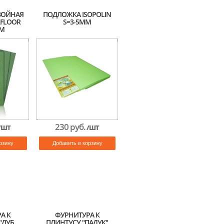
ВОЙНАЯ
ПОДЛОЖКА ISOPOLIN
RFLOOR
S=3-5ММ
ММ
230 руб.
/ШТ
/ШТ
рзину
Добавить в корзину
А К
ФУРНИТУРА К
"ДУБ
ПЛИНТУСУ "ПАДУК"