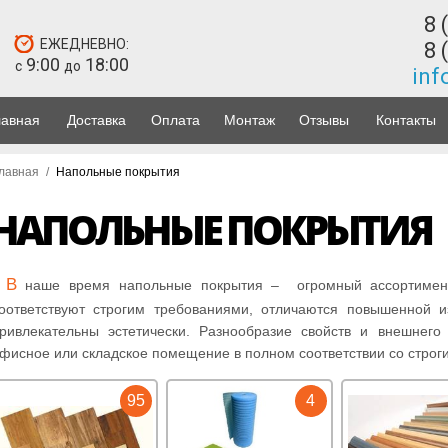
8 
ЕЖЕДНЕВНО:
8 
9:00
18:00
с
до
inf
лавная
Доставка
Оплата
Монтаж
Отзывы
Контакты
лавная
/
Напольные покрытия
НАПОЛЬНЫЕ ПОКРЫТИЯ
В
наше время напольные покрытия – огромный ассортимент
оответствуют строгим требованиями, отличаются повышенной и
ривлекательны эстетически. Разнообразие свойств и внешнего
фисное или складское помещение в полном соответствии со строг
95
4