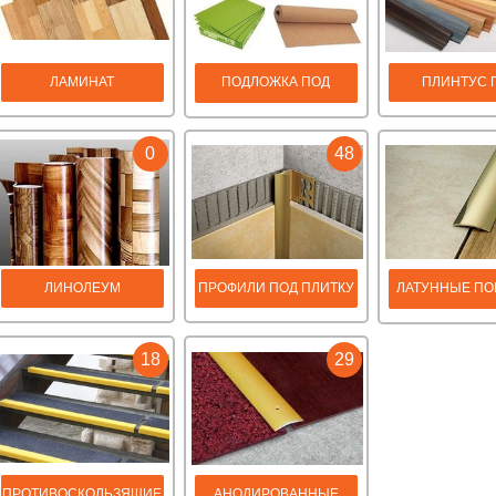
ЛАМИНАТ
ПОДЛОЖКА ПОД
ПЛИНТУС 
ЛАМИНАТ
0
48
ЛИНОЛЕУМ
ПРОФИЛИ ПОД ПЛИТКУ
ЛАТУННЫЕ ПО
ПРОФИЛ
18
29
ПРОТИВОСКОЛЬЗЯЩИЕ
АНОДИРОВАННЫЕ