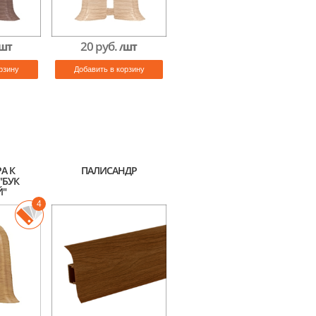
20 руб.
ШТ
/ШТ
рзину
Добавить в корзину
А К
ПАЛИСАНДР
"БУК
Й"
4