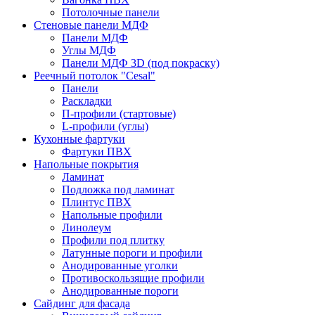
Потолочные панели
Стеновые панели МДФ
Панели МДФ
Углы МДФ
Панели МДФ 3D (под покраску)
Реечный потолок "Cesal"
Панели
Раскладки
П-профили (стартовые)
L-профили (углы)
Кухонные фартуки
Фартуки ПВХ
Напольные покрытия
Ламинат
Подложка под ламинат
Плинтус ПВХ
Напольные профили
Линолеум
Профили под плитку
Латунные пороги и профили
Анодированные уголки
Противоскользящие профили
Анодированные пороги
Сайдинг для фасада