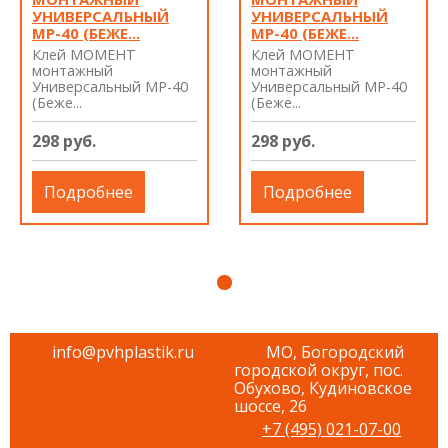
УНИВЕРСАЛЬНЫЙ
УНИВЕРСАЛЬНЫЙ
МP-40 (БЕЖЕ...
МP-40 (БЕЖЕ...
Клей МОМЕНТ
Клей МОМЕНТ
монтажный
монтажный
Универсальный МP-40
Универсальный МP-40
(Беже...
(Беже...
298 руб.
298 руб.
Подробнее
Подробнее
info@pvhplastik.ru
МО, Богородский
городской округ, пос.
Обухово, Кудиновское
шоссе, 26
+7 (495) 021-07-00