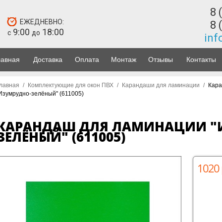
8 
ЕЖЕДНЕВНО:
8 
9:00
18:00
с
до
inf
лавная
Доставка
Оплата
Монтаж
Отзывы
Контакты
лавная
/
Комплектующие для окон ПВХ
/
Карандаши для ламинации
/
Кара
Изумрудно-зелёный" (611005)
КАРАНДАШ ДЛЯ ЛАМИНАЦИИ "
ЗЕЛЁНЫЙ" (611005)
1020 