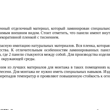
ный отделочный материал, который ламинирован специальной
имым внешним видом. Стоит отметить, что панели имеют внутре
декоративной пленкой с тиснением.
расную имитацию натуральных материалов. Вся пленка, которая
ества. К отличительным особенностям ламинированных панел
, где 2 панели стыкуются между собой. Для производства издел
и окружающей среды.
им из лучших материалов для монтажа в таких помещениях как 
 плесени. Для монтажа не нужно иметь специальных навыков. И
 перепадов температур и проявляют повышенную стойкость к огн