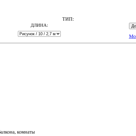
ТИП:
ДЛИНА:
До
Мо
балкона, комнаты