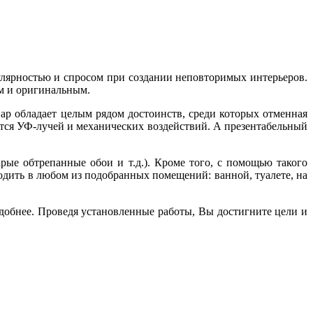
лярностью и спросом при создании неповторимых интерьеров.
м и оригинальным.
р обладает целым рядом достоинств, среди которых отменная
оится УФ-лучей и механических воздействий. А презентабельный
ые обтрепанные обои и т.д.). Кроме того, с помощью такого
ить в любом из подобранных помещений: ванной, туалете, на
удобнее. Проведя установленные работы, Вы достигните цели и