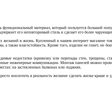
ь функциональный материал, который пользуется большой попу
одчеркнет его неповторимый стиль и сделает его более чарующи
х желаний в жизнь. Купленный в нашем интернет магазине това
ры, а также влагостойкость. Кроме того, изделие не гниет, не б
димые недостатки (кривизну или перепады стен, трещины, стар
 иные инженерные коммуникации. Монтаж панелей можно провод
естах: на застекленных балконах или лоджиях.
росто воплотить в реальность желание сделать жилье краше и 