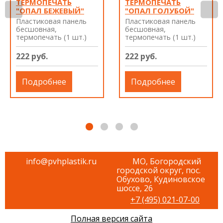
ТЕРМОПЕЧАТЬ
ТЕРМОПЕЧАТЬ
"ОПАЛ БЕЖЕВЫЙ"
"ОПАЛ ГОЛУБОЙ"
Пластиковая панель
Пластиковая панель
бесшовная,
бесшовная,
термопечать (1 шт.)
термопечать (1 шт.)
222 руб.
222 руб.
Подробнее
Подробнее
info@pvhplastik.ru
МО, Богородский
городской округ, пос.
Обухово, Кудиновское
шоссе, 26
+7 (495) 021-07-00
Полная версия сайта