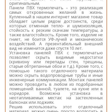
оригинальным.
Панели ПВХ термопечать – это реализация
самых откровенных желаний в жизнь.
Купленный в нашем интернет магазине товар
обладает целым рядом достоинств, среди
которых отменная тепло- и шумоизоляция,
стойкость к резким скачкам температуры, а
также влагостойкость. Кроме того, изделие не
гниет, не боится УФ-лучей и механических
воздействий. А презентабельный внешний
вид не изменится даже спустя 10 лет.
Установка панелей ПВХ с термопечатью
позволяет скрыть видимые недостатки
(кривизну или перепады стен, трещины,
старые обтрепанные обои и т.д.). Кроме того, с
помощью такого отделочного материала
можно скрыть водопроводные трубы и иные
инженерные коммуникации. Монтаж панелей
можно проводить в любом из подобранных
помещений: ванной, туалете, на кухне или в
коридоре. Возможна установка в
неотапливаемых местах: на застекленных
балконах или лоджиях.
Решив использовать этот отделочный
материал, можно очень просто воплотить в