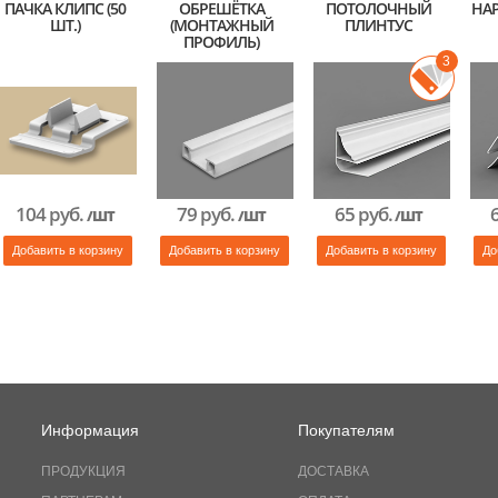
ПАЧКА КЛИПС (50
ОБРЕШЁТКА
ПОТОЛОЧНЫЙ
НА
ШТ.)
(МОНТАЖНЫЙ
ПЛИНТУС
ПРОФИЛЬ)
3
104 руб.
79 руб.
65 руб.
/ШТ
/ШТ
/ШТ
Добавить в корзину
Добавить в корзину
Добавить в корзину
До
Информация
Покупателям
ПРОДУКЦИЯ
ДОСТАВКА