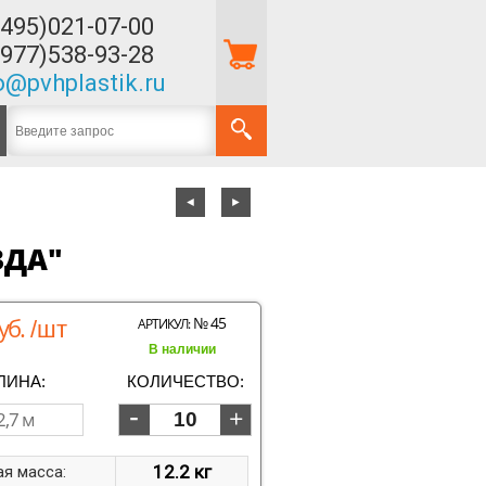
(495)021-07-00
(977)538-93-28
o@pvhplastik.ru
◄
►
ЗДА"
уб.
№ 45
АРТИКУЛ:
/шт
В наличии
ЛИНА:
КОЛИЧЕСТВО:
12.2 кг
я масса: