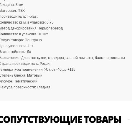
Толщина:
8 мм
Материал:
ПВХ
Производитель:
T-plast
Количество кв.м. в упаковке:
6,75
Метод декорирования:
Термоперевод
Количество в упаковке:
10 шт
Отпуск товара:
Поштучно
Цена указана за:
Шт.
Влагостойкость:
Да
Назначение:
Для стен кухни, коридора, ванной комнаты, балкона, комнаты
Страна производитель:
Россия
Температура применения (ºС):
от -40 до +115
Степень блеска:
Матовый
Рисунок:
Тематический
Фактура поверхности:
Гладкая
СОПУТСТВУЮЩИЕ ТОВАРЫ