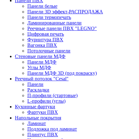
Панели ПВХ
Панели белые
Панели 3D эффект-РАСПРОДАЖА
Панели термопечать
Ламинированные панели
Реечные панели ПВХ "LEGNO"
Цифровая печать
Фурнитура ПВХ
Вагонка ПВХ
Потолочные панели
Стеновые панели МДФ
Панели МДФ
Углы МДФ
Панели МДФ 3D (под покраску)
Реечный потолок "Cesal"
Панели
Раскладки
П-профили (стартовые)
L-профили (углы)
Кухонные фартуки
Фартуки ПВХ
Напольные покрытия
Ламинат
Подложка под ламинат
Плинтус ПВХ