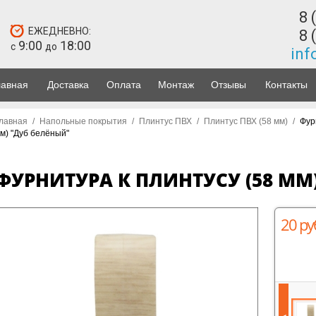
8 
ЕЖЕДНЕВНО:
8 
9:00
18:00
с
до
inf
лавная
Доставка
Оплата
Монтаж
Отзывы
Контакты
лавная
/
Напольные покрытия
/
Плинтус ПВХ
/
Плинтус ПВХ (58 мм)
/
Фур
м) "Дуб белёный"
ФУРНИТУРА К ПЛИНТУСУ (58 ММ
20 ру