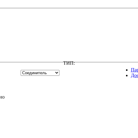
ТИП:
Па
До
но