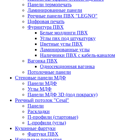
Панели термопечать
Ламинированные панели
Реечные панели ПВХ "LEGNO"
Цифровая печать
Фурнитура ПВХ
Белые молдинги ПВХ
Углы пвх под штукатурку
Цветные углы ПВХ
Ламинированные углы
Наличники ПВХ с кабель-каналом
Вагонка ПВХ
Односекционная вагонка
Потолочные панели
Стеновые панели МДФ
Панели МДФ
Углы МДФ
Панели МДФ 3D (под покраску)
Реечный потолок "Cesal"
Панели
Раскладки
П-профили (стартовые)
L-профили (углы)
Кухонные фартуки
Фартуки ПВХ
Напольные покрытия