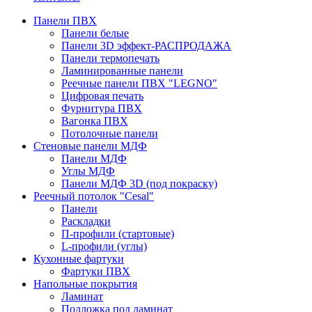
Панели ПВХ
Панели белые
Панели 3D эффект-РАСПРОДАЖА
Панели термопечать
Ламинированные панели
Реечные панели ПВХ "LEGNO"
Цифровая печать
Фурнитура ПВХ
Вагонка ПВХ
Потолочные панели
Стеновые панели МДФ
Панели МДФ
Углы МДФ
Панели МДФ 3D (под покраску)
Реечный потолок "Cesal"
Панели
Раскладки
П-профили (стартовые)
L-профили (углы)
Кухонные фартуки
Фартуки ПВХ
Напольные покрытия
Ламинат
Подложка под ламинат