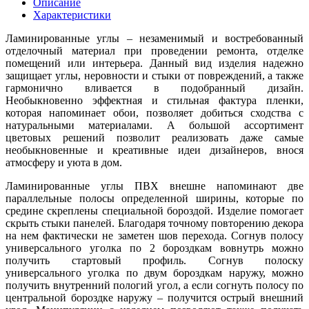
Описание
Характеристики
Ламинированные углы – незаменимый и востребованный
отделочный материал при проведении ремонта, отделке
помещений или интерьера. Данный вид изделия надежно
защищает углы, неровности и стыки от повреждений, а также
гармонично вливается в подобранный дизайн.
Необыкновенно эффектная и стильная фактура пленки,
которая напоминает обои, позволяет добиться сходства с
натуральными материалами. А большой ассортимент
цветовых решений позволит реализовать даже самые
необыкновенные и креативные идеи дизайнеров, внося
атмосферу и уюта в дом.
Ламинированные углы ПВХ внешне напоминают две
параллельные полосы определенной ширины, которые по
средине скреплены специальной бороздой. Изделие помогает
скрыть стыки панелей. Благодаря точному повторению декора
на нем фактически не заметен шов перехода. Согнув полосу
универсального уголка по 2 бороздкам вовнутрь можно
получить стартовый профиль. Согнув полоску
универсального уголка по двум бороздкам наружу, можно
получить внутренний пологий угол, а если согнуть полосу по
центральной бороздке наружу – получится острый внешний