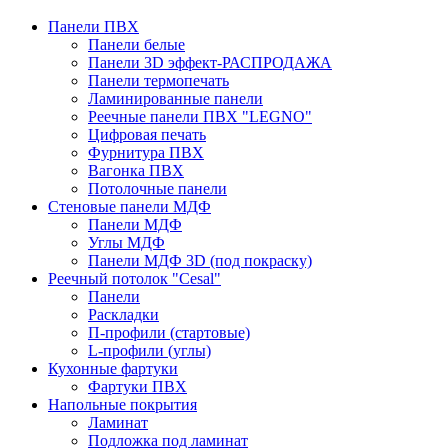
Панели ПВХ
Панели белые
Панели 3D эффект-РАСПРОДАЖА
Панели термопечать
Ламинированные панели
Реечные панели ПВХ "LEGNO"
Цифровая печать
Фурнитура ПВХ
Вагонка ПВХ
Потолочные панели
Стеновые панели МДФ
Панели МДФ
Углы МДФ
Панели МДФ 3D (под покраску)
Реечный потолок "Cesal"
Панели
Раскладки
П-профили (стартовые)
L-профили (углы)
Кухонные фартуки
Фартуки ПВХ
Напольные покрытия
Ламинат
Подложка под ламинат