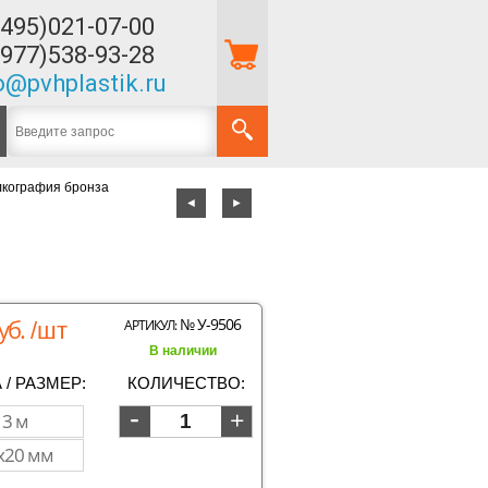
(495)021-07-00
(977)538-93-28
o@pvhplastik.ru
лкография бронза
◄
►
уб.
№ У-9506
АРТИКУЛ:
/шт
В наличии
 / РАЗМЕР:
КОЛИЧЕСТВО: