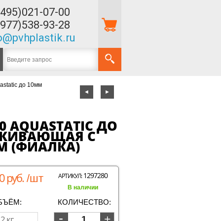
(495)021-07-00
(977)538-93-28
o@pvhplastik.ru
static до 10мм
◄
►
40 AQUASTATIC ДО
ЛКИВАЮЩАЯ С
 (ФИАЛКА)
0 руб.
1297280
АРТИКУЛ:
/шт
В наличии
БЪЁМ:
КОЛИЧЕСТВО: