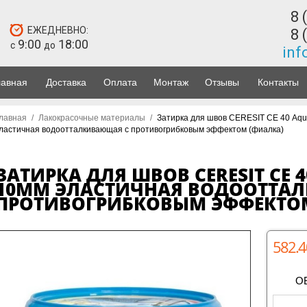
8 
ЕЖЕДНЕВНО:
8 
9:00
18:00
с
до
inf
лавная
Доставка
Оплата
Монтаж
Отзывы
Контакты
лавная
/
Лакокрасочные материалы
/
Затирка для швов CERESIT СЕ 40 Aqua
ластичная водоотталкивающая с противогрибковым эффектом (фиалка)
ЗАТИРКА ДЛЯ ШВОВ CERESIT СЕ 
10ММ ЭЛАСТИЧНАЯ ВОДООТТА
ПРОТИВОГРИБКОВЫМ ЭФФЕКТОМ
582.4
О