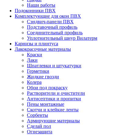
Наши работы
Подоконники ПВХ
Комплектующие для окон ПВХ
Сэндвич-панели ПВХ
Подставочный профиль
Соединительный профиль
Уплотнительный шнур Вилатерм
Карнизы и плинтуса
Лакокрасочные материалы
Краски
Лаки
Шпатлевки и штукатурки
Герметики
Жидкие гвозди
Колера
Обои под покраску
Растворители и очистители
Антисептики и пропитки
Пены монтажные
Скотчи и клейкие ленты
Сорбенты
Армирующие материалы
Сделай пол
Огнезащита