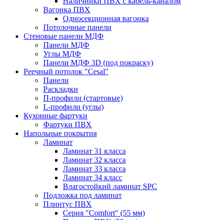
Наличники ПВХ с кабель-каналом
Вагонка ПВХ
Односекционная вагонка
Потолочные панели
Стеновые панели МДФ
Панели МДФ
Углы МДФ
Панели МДФ 3D (под покраску)
Реечный потолок "Cesal"
Панели
Раскладки
П-профили (стартовые)
L-профили (углы)
Кухонные фартуки
Фартуки ПВХ
Напольные покрытия
Ламинат
Ламинат 31 класса
Ламинат 32 класса
Ламинат 33 класса
Ламинат 34 класс
Влагостойкий ламинат SPC
Подложка под ламинат
Плинтус ПВХ
Серия "Comfort" (55 мм)