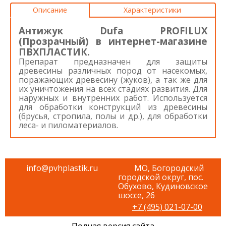
Описание
Характеристики
Антижук Dufa PROFILUX
(Прозрачный) в интернет-магазине
ПВХПЛАСТИК.
Препарат предназначен для защиты
древесины различных пород от насекомых,
поражающих древесину (жуков), а так же для
их уничтожения на всех стадиях развития. Для
наружных и внутренних работ. Используется
для обработки конструкций из древесины
(брусья, стропила, полы и др.), для обработки
леса- и пиломатериалов.
info@pvhplastik.ru
МО, Богородский
городской округ, пос.
Обухово, Кудиновское
шоссе, 26
+7 (495) 021-07-00