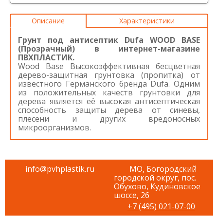
Описание
Характеристики
Грунт под антисептик Dufa WOOD BASE
(Прозрачный) в интернет-магазине
ПВХПЛАСТИК.
Wood Base Высокоэффективная бесцветная
дерево-защитная грунтовка (пропитка) от
известного Германского бренда Dufa. Одним
из положительных качеств грунтовки для
дерева является её высокая антисептическая
способность защиты дерева от синевы,
плесени и других вредоносных
микроорганизмов.
info@pvhplastik.ru
МО, Богородский
городской округ, пос.
Обухово, Кудиновское
шоссе, 26
+7 (495) 021-07-00