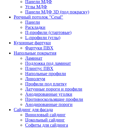
Панели МДФ
Углы МДФ
Панели МДФ 3D (под покраску)
Реечный потолок "Cesal"
Панели
Раскладки
П-профили (стартовые)
L-профили (углы)
Кухонные фартуки
Фартуки ПВХ
Напольные покрытия
Ламинат
Подложка под ламинат
Плинтус ПВХ
Напольные профили
Линолеум
Профили под плитку
Латунные пороги и профили
Анодированные уголки
Противоскользящие профили
Анодированные пороги
Сайдинг для фасада
Виниловый сайдинг
Цокольный сайдинг
Софиты для сайдинга