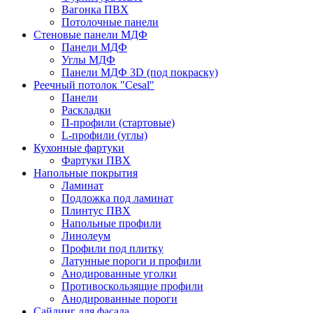
Вагонка ПВХ
Потолочные панели
Стеновые панели МДФ
Панели МДФ
Углы МДФ
Панели МДФ 3D (под покраску)
Реечный потолок "Cesal"
Панели
Раскладки
П-профили (стартовые)
L-профили (углы)
Кухонные фартуки
Фартуки ПВХ
Напольные покрытия
Ламинат
Подложка под ламинат
Плинтус ПВХ
Напольные профили
Линолеум
Профили под плитку
Латунные пороги и профили
Анодированные уголки
Противоскользящие профили
Анодированные пороги
Сайдинг для фасада