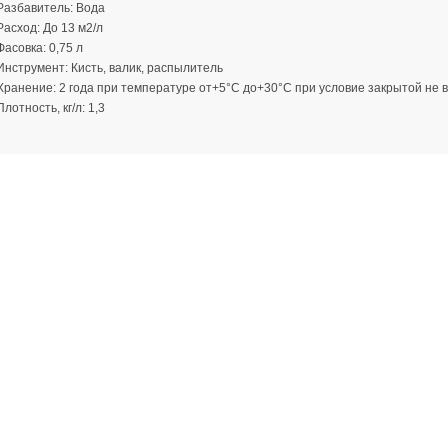
Разбавитель:
Вода
Расход:
До 13 м2/л
Фасовка:
0,75 л
Инструмент:
Кисть, валик, распылитель
Хранение:
2 года при температуре от+5°С до+30°С при условие закрытой не 
Плотность, кг/л:
1,3