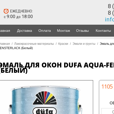
8 
ЕЖЕДНЕВНО:
8 
9:00
18:00
с
до
inf
лавная
Доставка
Оплата
Монтаж
Отзывы
Контакты
лавная
/
Лакокрасочные материалы
/
Краски
/
Эмали и грунты
/
Эмаль дл
ENSTERLACK (Белый)
ЭМАЛЬ ДЛЯ ОКОН DUFA AQUA-FE
(БЕЛЫЙ)
1105 
О