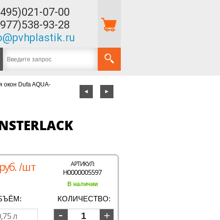
(495)021-07-00
(977)538-93-28
o@pvhplastik.ru
я окон Dufa AQUA-
◄
►
NSTERLACK
руб.
АРТИКУЛ:
/шт
Н0000005597
В наличии
БЪЁМ:
КОЛИЧЕСТВО: