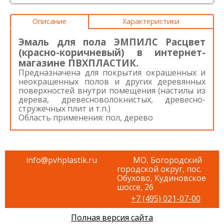
Описание
Характеристики
Эмаль для пола ЭМПИЛС Расцвет
(красно-коричневый) в интернет-
магазине ПВХПЛАСТИК.
Предназначена для покрытия окрашенных и
неокрашенных полов и других деревянных
поверхностей внутри помещения (настилы из
дерева, древесноволокнистых, древесно-
стружечных плит и т.п.)
Область применения: пол, дерево
info@pvhplastik.ru
МО, Богородский
городской округ, пос.
Обухово, Кудиновское
шоссе, 26
+7 (495) 021-07-00
Полная версия сайта