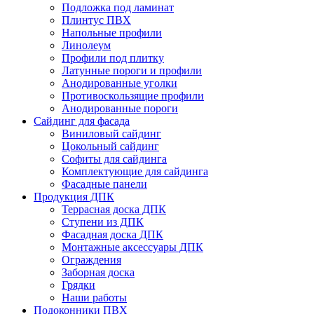
Подложка под ламинат
Плинтус ПВХ
Напольные профили
Линолеум
Профили под плитку
Латунные пороги и профили
Анодированные уголки
Противоскользящие профили
Анодированные пороги
Сайдинг для фасада
Виниловый сайдинг
Цокольный сайдинг
Софиты для сайдинга
Комплектующие для сайдинга
Фасадные панели
Продукция ДПК
Террасная доска ДПК
Ступени из ДПК
Фасадная доска ДПК
Монтажные аксессуары ДПК
Ограждения
Заборная доска
Грядки
Наши работы
Подоконники ПВХ