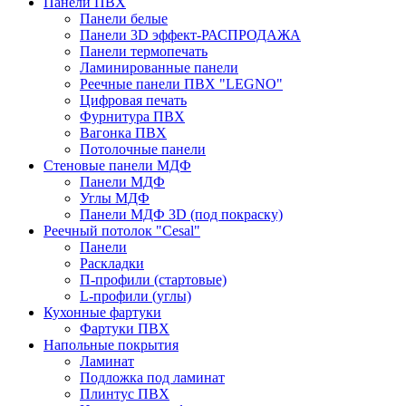
Панели ПВХ
Панели белые
Панели 3D эффект-РАСПРОДАЖА
Панели термопечать
Ламинированные панели
Реечные панели ПВХ "LEGNO"
Цифровая печать
Фурнитура ПВХ
Вагонка ПВХ
Потолочные панели
Стеновые панели МДФ
Панели МДФ
Углы МДФ
Панели МДФ 3D (под покраску)
Реечный потолок "Cesal"
Панели
Раскладки
П-профили (стартовые)
L-профили (углы)
Кухонные фартуки
Фартуки ПВХ
Напольные покрытия
Ламинат
Подложка под ламинат
Плинтус ПВХ