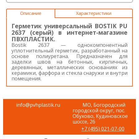
Описание
Характеристики
Герметик универсальный BOSTIK PU
2637 (серый) в интернет-магазине
ПВХПЛАСТИК.
Bostik 2637 — однокомпонентный
уплотнительный герметик, разработанный на
основе полиуретана. Предназначен для
заделки швов на бетонных, кирпичных,
деревянных, металлических основаниях из
керамики, фарфора и стекла снаружи и внутри
помещения.
info@pvhplastik.ru
МО, Богородский
городской округ, пос.
Обухово, Кудиновское
шоссе, 26
+7 (495) 021-07-00