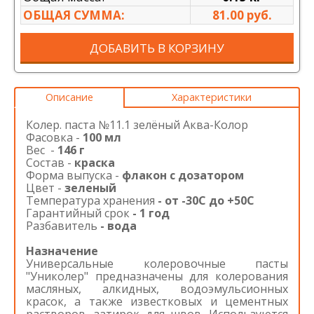
ОБЩАЯ СУММА:
81.00 руб.
ДОБАВИТЬ В КОРЗИНУ
Описание
Характеристики
Колер. паста №11.1 зелёный Аква-Колор
Фасовка -
100 мл
Вес -
146 г
Состав -
краска
Форма выпуска -
флакон с дозатором
Цвет -
зеленый
Температура хранения
- от -30С до +50С
Гарантийный срок
- 1 год
Разбавитель
-
вода
Назначение
Универсальные колеровочные пасты
"Униколер" предназначены для колерования
масляных, алкидных, водоэмульсионных
красок, а также известковых и цементных
растворов, затирок для швов. Используются