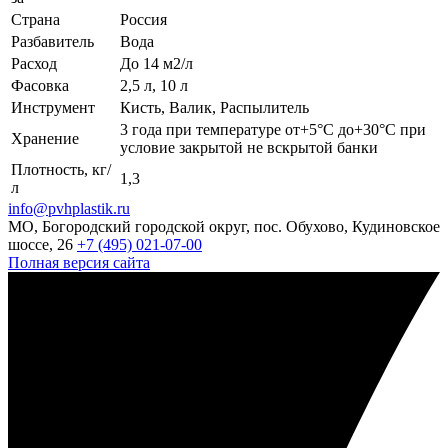
Страна
Россия
Разбавитель
Вода
Расход
До 14 м2/л
Фасовка
2,5 л, 10 л
Инструмент
Кисть, Валик, Распылитель
3 года при температуре от+5°С до+30°С при
Хранение
условие закрытой не вскрытой банки
Плотность, кг/
1,3
л
info@pvhplastik.ru
МО, Богородский городской округ, пос. Обухово, Кудиновское
шоссе, 26
+7 (495) 021-07-00
Полная версия сайта