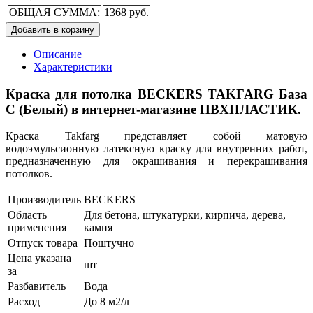
ОБЩАЯ СУММА:
1368 руб.
Добавить в корзину
Описание
Характеристики
Краска для потолка BECKERS TAKFARG База
С (Белый) в интернет-магазине ПВХПЛАСТИК.
Краска Takfarg представляет собой матовую
водоэмульсионную латексную краску для внутренних работ,
предназначенную для окрашивания и перекрашивания
потолков.
Производитель
BECKERS
Область
Для бетона, штукатурки, кирпича, дерева,
применения
камня
Отпуск товара
Поштучно
Цена указана
шт
за
Разбавитель
Вода
Расход
До 8 м2/л