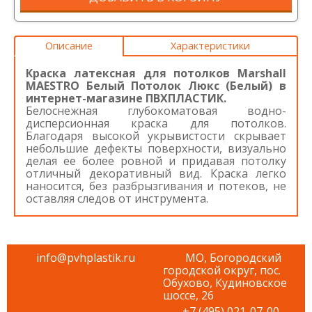
Описание
Характеристики
Краска латексная для потолков Marshall
MAESTRO Белый Потолок Люкс (Белый) в
интернет-магазине ПВХПЛАСТИК.
Белоснежная глубокоматовая водно-
дисперсионная краска для потолков.
Благодаря высокой укрывистости скрывает
небольшие дефекты поверхности, визуально
делая ее более ровной и придавая потолку
отличный декоративный вид. Краска легко
наносится, без разбрызгивания и потеков, не
оставляя следов от инструмента.
info@pvhplastik.ru
МО, Богородский
городской округ, пос.
Обухово, Кудиновское
шоссе, 26
+7 (495) 021-07-00