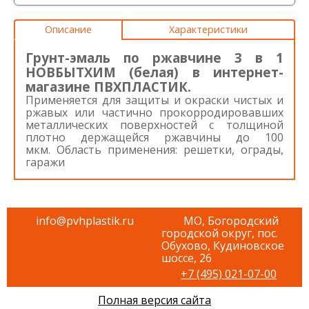
Описание
Характеристики
Грунт-эмаль по ржавчине 3 в 1
НОВБЫТХИМ (белая) в интернет-
магазине ПВХПЛАСТИК.
Применяется для защиты и окраски чистых и
ржавых или частично прокорродировавших
металлических поверхностей с толщиной
плотно держащейся ржавчины до 100
мкм. Область применения: решетки, ограды,
гаражи
info@pvhplastik.ru
МО, Богородский
городской округ, пос.
Обухово, Кудиновское
шоссе, 26
+7 (495) 021-07-00
Полная версия сайта