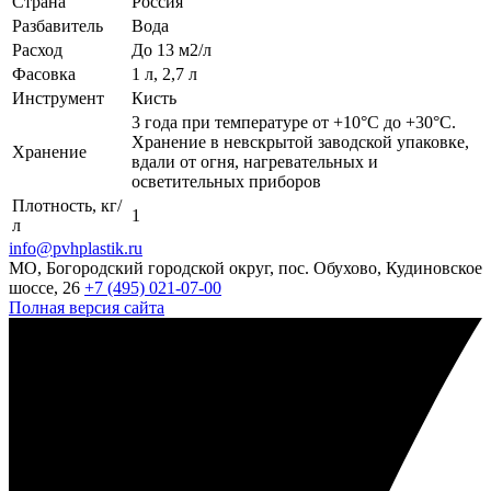
Страна
Россия
Разбавитель
Вода
Расход
До 13 м2/л
Фасовка
1 л, 2,7 л
Инструмент
Кисть
3 года при температуре от +10°С до +30°С.
Хранение в невскрытой заводской упаковке,
Хранение
вдали от огня, нагревательных и
осветительных приборов
Плотность, кг/
1
л
info@pvhplastik.ru
МО, Богородский городской округ, пос. Обухово, Кудиновское
шоссе, 26
+7 (495) 021-07-00
Полная версия сайта