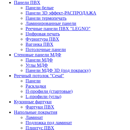
Панели ПВХ
Панели белые
Панели 3D эффект-РАСПРОДАЖА
Панели термопечать
Ламинированные панели
Реечные панели ПВХ "LEGNO"
Цифровая печать
Фурнитура ПВХ
Вагонка ПВХ
Потолочные панели
Стеновые панели МДФ
Панели МДФ
Углы МДФ
Панели МДФ 3D (под покраску)
Реечный потолок "Cesal"
Панели
Раскладки
П-профили (стартовые)
L-профили (углы)
Кухонные фартуки
Фартуки ПВХ
Напольные покрытия
Ламинат
Подложка под ламинат
Плинтус ПВХ