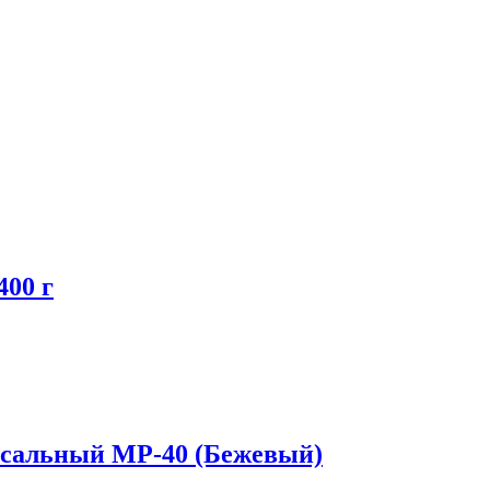
00 г
альный МP-40 (Бежевый)