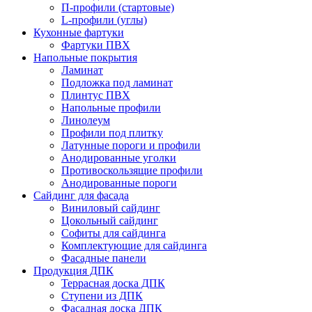
П-профили (стартовые)
L-профили (углы)
Кухонные фартуки
Фартуки ПВХ
Напольные покрытия
Ламинат
Подложка под ламинат
Плинтус ПВХ
Напольные профили
Линолеум
Профили под плитку
Латунные пороги и профили
Анодированные уголки
Противоскользящие профили
Анодированные пороги
Сайдинг для фасада
Виниловый сайдинг
Цокольный сайдинг
Софиты для сайдинга
Комплектующие для сайдинга
Фасадные панели
Продукция ДПК
Террасная доска ДПК
Ступени из ДПК
Фасадная доска ДПК