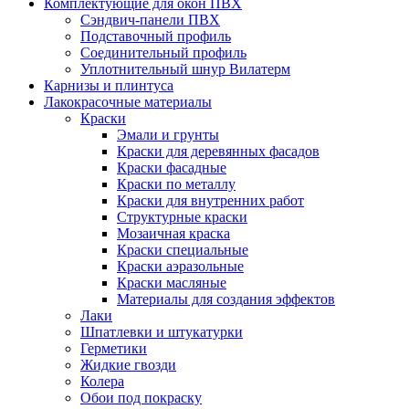
Комплектующие для окон ПВХ
Сэндвич-панели ПВХ
Подставочный профиль
Соединительный профиль
Уплотнительный шнур Вилатерм
Карнизы и плинтуса
Лакокрасочные материалы
Краски
Эмали и грунты
Краски для деревянных фасадов
Краски фасадные
Краски по металлу
Краски для внутренних работ
Структурные краски
Мозаичная краска
Краски специальные
Краски аэразольные
Краски масляные
Материалы для создания эффектов
Лаки
Шпатлевки и штукатурки
Герметики
Жидкие гвозди
Колера
Обои под покраску