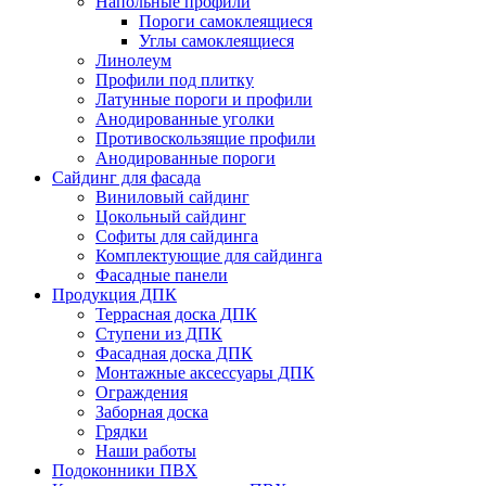
Напольные профили
Пороги самоклеящиеся
Углы самоклеящиеся
Линолеум
Профили под плитку
Латунные пороги и профили
Анодированные уголки
Противоскользящие профили
Анодированные пороги
Сайдинг для фасада
Виниловый сайдинг
Цокольный сайдинг
Софиты для сайдинга
Комплектующие для сайдинга
Фасадные панели
Продукция ДПК
Террасная доска ДПК
Ступени из ДПК
Фасадная доска ДПК
Монтажные аксессуары ДПК
Ограждения
Заборная доска
Грядки
Наши работы
Подоконники ПВХ