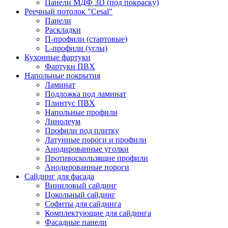
Панели МДФ 3D (под покраску)
Реечный потолок "Cesal"
Панели
Раскладки
П-профили (стартовые)
L-профили (углы)
Кухонные фартуки
Фартуки ПВХ
Напольные покрытия
Ламинат
Подложка под ламинат
Плинтус ПВХ
Напольные профили
Линолеум
Профили под плитку
Латунные пороги и профили
Анодированные уголки
Противоскользящие профили
Анодированные пороги
Сайдинг для фасада
Виниловый сайдинг
Цокольный сайдинг
Софиты для сайдинга
Комплектующие для сайдинга
Фасадные панели