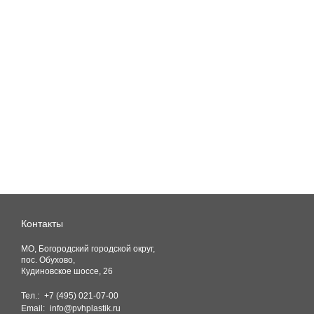
Контакты
МО, Богородский городской округ,
пос. Обухово,
Кудиновское шоссе, 26
Тел.:
+7 (495) 021-07-00
Email:
info@pvhplastik.ru