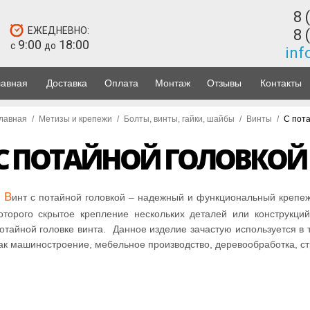
8 
ЕЖЕДНЕВНО:
8 
9:00
18:00
с
до
inf
лавная
Доставка
Оплата
Монтаж
Отзывы
Контакты
лавная
/
Метизы и крепежи
/
Болты, винты, гайки, шайбы
/
Винты
/
С пота
С ПОТАЙНОЙ ГОЛОВКОЙ
В
инт с потайной головкой – надежный и функциональный крепе
оторого скрытое крепление нескольких деталей или конструкци
отайной головке винта. Данное изделие зачастую используется в 
ак машиностроение, мебельное производство, деревообработка, стр