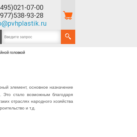
(495)021-07-00
(977)538-93-28
o@pvhplastik.ru
йной головкой
жный элемент, основное назначение
й. Это стало возможным благодаря
таких отраслях народного хозяйства
оительство и т.д.