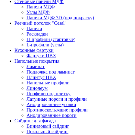
Стеновые панели МДФ
Панели МДФ
Углы МДФ
Панели МДФ 3D (под покраску)
Реечный потолок "Cesal"
Панели
Раскладки
П-профили (стартовые)
L-профили (углы)
Кухонные фартуки
Фартуки ПВХ
Напольные покрытия
Ламинат
Подложка под ламинат
Плинтус ПВХ
Напольные профили
Линолеум
Профили под плитку
Латунные пороги и профили
Анодированные уголки
Противоскользящие профили
Анодированные пороги
Сайдинг для фасада
Виниловый сайдинг
Цокольный сайдинг