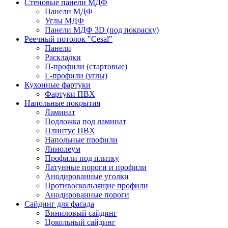
Стеновые панели МДФ
Панели МДФ
Углы МДФ
Панели МДФ 3D (под покраску)
Реечный потолок "Cesal"
Панели
Раскладки
П-профили (стартовые)
L-профили (углы)
Кухонные фартуки
Фартуки ПВХ
Напольные покрытия
Ламинат
Подложка под ламинат
Плинтус ПВХ
Напольные профили
Линолеум
Профили под плитку
Латунные пороги и профили
Анодированные уголки
Противоскользящие профили
Анодированные пороги
Сайдинг для фасада
Виниловый сайдинг
Цокольный сайдинг