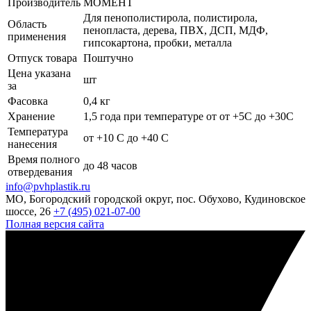
Производитель
МОМЕНТ
Для пенополистирола, полистирола,
Область
пенопласта, дерева, ПВХ, ДСП, МДФ,
применения
гипсокартона, пробки, металла
Отпуск товара
Поштучно
Цена указана
шт
за
Фасовка
0,4 кг
Хранение
1,5 года при температуре от от +5С до +30С
Температура
от +10 С до +40 С
нанесения
Время полного
до 48 часов
отвердевания
info@pvhplastik.ru
МО, Богородский городской округ, пос. Обухово, Кудиновское
шоссе, 26
+7 (495) 021-07-00
Полная версия сайта