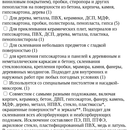
виниловым покрытием), пробки, стиропора и других
пенопластов на поверхности из бетона, кирпича, камня,
гипсокартона, дерева (1)
Для дерева, металла, ПВХ, керамики, ДСП, МДФ,
гипсокартона, пробки, полистирола, пенопласта, гипса (5)
Для приклеивания керамических плит, материалов из
гипсокартона, ПВХ, ДСП, дерева, металла, пластика,
пенополистирола (1)
Для склеивания небольших предметов с гладкой
поверхностью (1)
для крепления гипсокартона и панелей к деревянным и
неметаллическим каркасам и бетону, склеивания
стекловолокна, крепления пробки, мрамора, камня, фанеры,
деревянных молдингов. Подходит для внутренних и
наружных работ при любых погодных условиях (1)
Используется со специальным пистолетом и насадкой-
миксером. (1)
Совместим с самыми разными подложками, включая
кирпич, керамику, бетон, ДВП, гипсокартон, фанеру, камень,
МДФ, дерево, металл, НПВХ, стекло, пластмассы*,
окрашенные поверхности* и зеркала**. Подходит для
склеивания всех абсорбирующих и неабсорбирующих
подложек. Исключение составляют ПЭ, ПП, ПТФЭ,
акриловое стекло, пластифицированный ПВХ, медь и латунь.