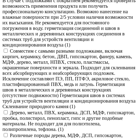
В случае с подложками с покрытием рекомендуется проверить
возможность применения продукта или получить
профессиональную консультацию. Возможно нанесение на
влажные поверхности при 2/5 условии наличия возможности
их высыхания. Не рекомендуется для постоянного
погружения в воду. герметизация соединений и швов в
металлических и деревянных конструкциях соединения в
системах труб для устройств вентиляции и
кондиционирования воздуха (1)
Совместим с самыми разными подложками, включая
кирпич, керамику, бетон, ДВП, гипсокартон, фанеру, камень,
МДФ, дерево, металл, НПВХ, стекло, пластмассы,
окрашенные поверхности и зеркала. Подходит для склеивания
всех абсорбирующих и неабсорбирующих подложек.
Исключение составляют ПЭ, ПП, ПТФЭ, акриловое стекло,
пластифицированный ПВХ, медь и латунь. Герметизация
швов в металлических и деревянных конструкциях
(отсутствие подвижности) Герметизация швов в системах
труб для устройств вентиляции и кондиционирования воздуха
Склеивание природного камня (1)
Дерево, металл, ПВХ, керамика, ДСП, МДФ, гипсокартон,
пробка, полистирол, пенопласт, гипс и другие подобные
материалы. Не подходит для для полиэтилена,
полипропилена, тефлона. (1)
Различные породы дерева, МДФ, ДСП, гипсокартон,