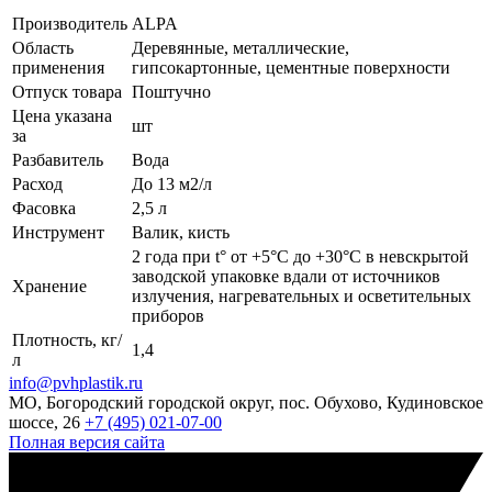
Производитель
ALPA
Область
Деревянные, металлические,
применения
гипсокартонные, цементные поверхности
Отпуск товара
Поштучно
Цена указана
шт
за
Разбавитель
Вода
Расход
До 13 м2/л
Фасовка
2,5 л
Инструмент
Валик, кисть
2 года при t° от +5°С до +30°С в невскрытой
заводской упаковке вдали от источников
Хранение
излучения, нагревательных и осветительных
приборов
Плотность, кг/
1,4
л
info@pvhplastik.ru
МО, Богородский городской округ, пос. Обухово, Кудиновское
шоссе, 26
+7 (495) 021-07-00
Полная версия сайта