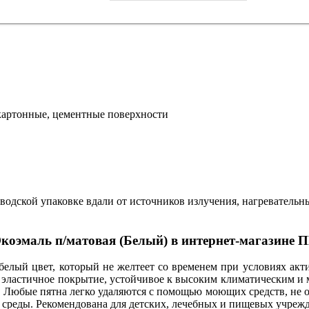
картонные, цементные поверхности
заводской упаковке вдали от источников излучения, нагреватель
Экоэмаль п/матовая (Белый) в интернет-магазин
белый цвет, который не желтеет со временем при условиях акт
е эластичное покрытие, устойчивое к высоким климатическим и м
 Любые пятна легко удаляются с помощью моющих средств, не ос
й среды. Рекомендована для детских, лечебных и пищевых учреж