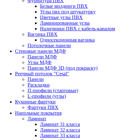
Фурнитура ПВХ
Белые молдинги ПВХ
Углы пвх под штукатурку
Цветные углы ПВХ
Ламинированные углы
Наличники ПВХ с кабель-каналом
Вагонка ПВХ
Односекционная вагонка
Потолочные панели
Стеновые панели МДФ
Панели МДФ
Углы МДФ
Панели МДФ 3D (под покраску)
Реечный потолок "Cesal"
Панели
Раскладки
П-профили (стартовые)
L-профили (углы)
Кухонные фартуки
Фартуки ПВХ
Напольные покрытия
Ламинат
Ламинат 31 класса
Ламинат 32 класса
Ламинат 33 класса