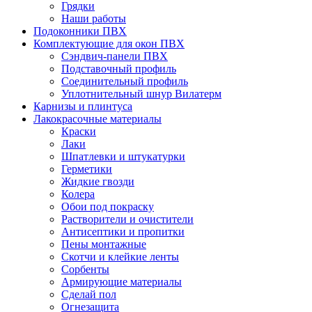
Грядки
Наши работы
Подоконники ПВХ
Комплектующие для окон ПВХ
Сэндвич-панели ПВХ
Подставочный профиль
Соединительный профиль
Уплотнительный шнур Вилатерм
Карнизы и плинтуса
Лакокрасочные материалы
Краски
Лаки
Шпатлевки и штукатурки
Герметики
Жидкие гвозди
Колера
Обои под покраску
Растворители и очистители
Антисептики и пропитки
Пены монтажные
Скотчи и клейкие ленты
Сорбенты
Армирующие материалы
Сделай пол
Огнезащита